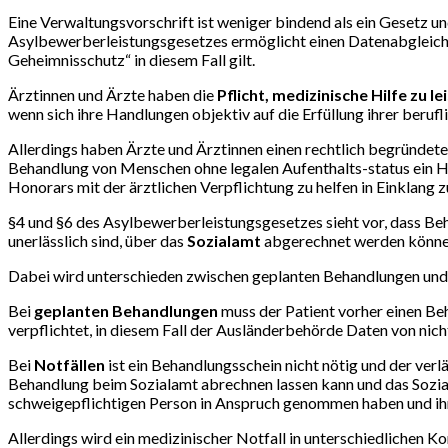
Eine Verwaltungsvorschrift ist weniger bindend als ein Gesetz 
Asylbewerberleistungsgesetzes ermöglicht einen Datenabgleich z
Geheimnisschutz“ in diesem Fall gilt.
Ärztinnen und Ärzte haben die
Pflicht, medizinische Hilfe zu le
wenn sich ihre Handlungen objektiv auf die Erfüllung ihrer beruf
Allerdings haben Ärzte und Ärztinnen einen rechtlich begründet
Behandlung von Menschen ohne legalen Aufenthalts-status ein Hon
Honorars mit der ärztlichen Verpflichtung zu helfen in Einklang z
§4 und §6 des Asylbewerberleistungsgesetzes sieht vor, dass Be
unerlässlich sind, über das
Sozialamt
abgerechnet werden können.
Dabei wird unterschieden zwischen geplanten Behandlungen und 
Bei
geplanten Behandlungen
muss der Patient vorher einen Be
verpflichtet, in diesem Fall der Ausländerbehörde Daten von nic
Bei
Notfällen
ist ein Behandlungsschein nicht nötig und der ver
Behandlung beim Sozialamt abrechnen lassen kann und das Soziala
schweigepflichtigen Person in Anspruch genommen haben und ihr
Allerdings wird ein medizinischer Notfall in unterschiedlichen 