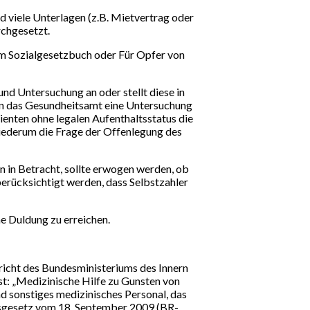
d viele Unterlagen (z.B. Mietvertrag oder
rchgesetzt.
em Sozialgesetzbuch oder Für Opfer von
nd Untersuchung an oder stellt diese in
rn das Gesundheitsamt eine Untersuchung
enten ohne legalen Aufenthaltsstatus die
 wiederum die Frage der Offenlegung des
n in Betracht, sollte erwogen werden, ob
berücksichtigt werden, dass Selbstzahler
ne Duldung zu erreichen.
richt des Bundesministeriums des Innern
est: „Medizinische Hilfe zu Gunsten von
nd sonstiges medizinisches Personal, das
ltsgesetz vom 18. September 2009 (BR-