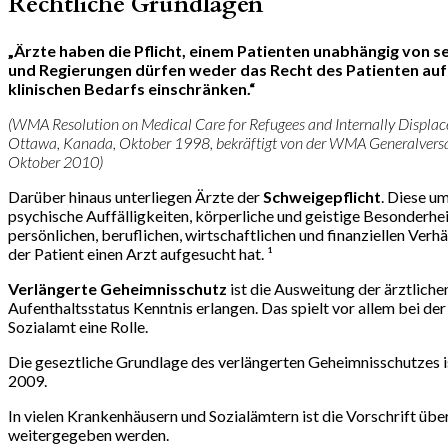
Rechtliche Grundlagen
„Ärzte haben die Pflicht, einem Patienten unabhängig von 
und Regierungen dürfen weder das Recht des Patienten auf e
klinischen Bedarfs einschränken.“
(WMA Resolution on Medical Care for Refugees and Internally Displa
Ottawa, Kanada, Oktober 1998, bekräftigt von der WMA Generalvers
Oktober 2010)
Darüber hinaus unterliegen Ärzte der
Schweigepflicht
. Diese u
psychische Auffälligkeiten, körperliche und geistige Besonderh
persönlichen, beruflichen, wirtschaftlichen und finanziellen Ver
der Patient einen Arzt aufgesucht hat. ¹
Verlängerte Geheimnisschutz
ist die Ausweitung der ärztliche
Aufenthaltsstatus Kenntnis erlangen. Das spielt vor allem bei 
Sozialamt eine Rolle.
Die geseztliche Grundlage des verlängerten Geheimnisschutzes i
2009.
In vielen Krankenhäusern und Sozialämtern ist die Vorschrift üb
weitergegeben werden.