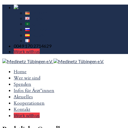
Deutsch
English
العربية
Русский
Español
Français
0049 170 2714629
Work with us
Home
Wer wir sind
Spenden
Infos für Ärzt*innen
Aktuelles
Kooperationen
Kontakt
Work with us