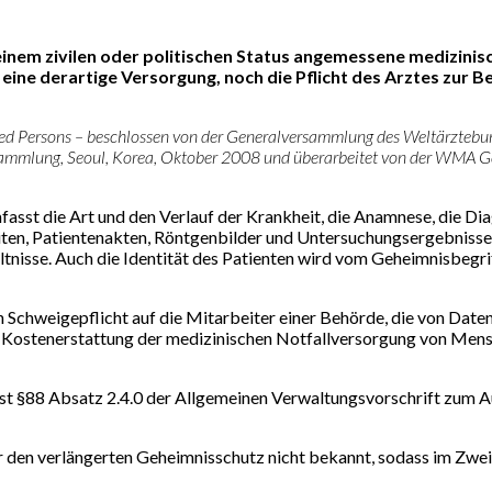
seinem zivilen oder politischen Status angemessene medizin
ine derartige Versorgung, noch die Pflicht des Arztes zur B
ced Persons – beschlossen von der Generalversammlung des Weltärztebu
ammlung, Seoul, Korea, Oktober 2008 und überarbeitet von der WMA 
mfasst die Art und den Verlauf der Krankheit, die Anamnese, die 
eiten, Patientenakten, Röntgenbilder und Untersuchungsergebnisse
hältnisse. Auch die Identität des Patienten wird vom Geheimnisbeg
n Schweigepflicht auf die Mitarbeiter einer Behörde, die von Date
der Kostenerstattung der medizinischen Notfallversorgung von Men
st §88 Absatz 2.4.0 der Allgemeinen Verwaltungsvorschrift zum A
er den verlängerten Geheimnisschutz nicht bekannt, sodass im Zwe