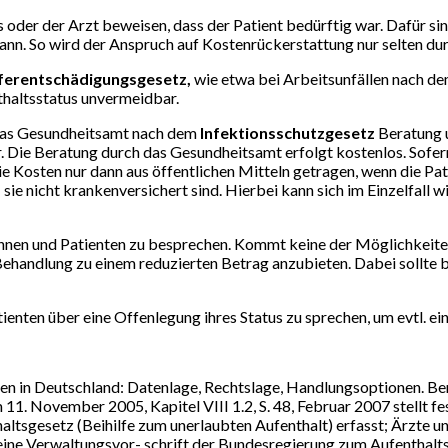
der der Arzt beweisen, dass der Patient bedürftig war. Dafür sin
kann. So wird der Anspruch auf Kostenrückerstattung nur selten du
erentschädigungsgesetz,
wie etwa bei Arbeitsunfällen nach d
thaltsstatus unvermeidbar.
 das Gesundheitsamt nach dem
Infektionsschutzgesetz
Beratung u
. Die Beratung durch das Gesundheitsamt erfolgt kostenlos. Sofe
 Kosten nur dann aus öffentlichen Mitteln getragen, wenn die Pati
sie nicht krankenversichert sind. Hierbei kann sich im Einzelfall
tinnen und Patienten zu besprechen. Kommt keine der Möglichkeite
 Behandlung zu einem reduzierten Betrag anzubieten. Dabei sollte 
ienten über eine Offenlegung ihres Status zu sprechen, um evtl. ei
nten in Deutschland: Datenlage, Rechtslage, Handlungsoptionen. Be
 11. November 2005, Kapitel VIII 1.2, S. 48, Februar 2007 stellt f
haltsgesetz (Beihilfe zum unerlaubten Aufenthalt) erfasst; Ärzte u
lgemeine Verwaltungsvor- schrift der Bundesregierung zum Aufentha