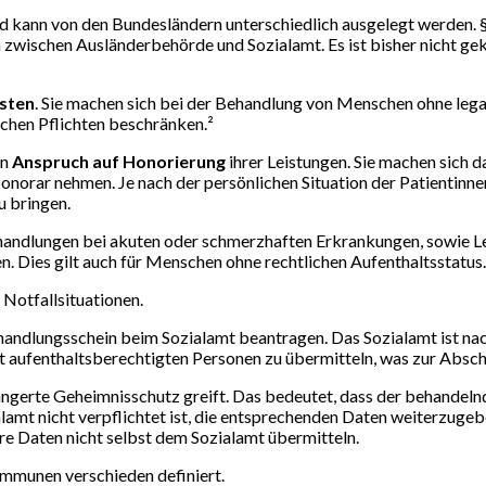
und kann von den Bundesländern unterschiedlich ausgelegt werden.
wischen Ausländerbehörde und Sozialamt. Es ist bisher nicht geklä
isten
. Sie machen sich bei der Behandlung von Menschen ohne legal
lichen Pflichten beschränken.²
en
Anspruch auf Honorierung
ihrer Leistungen. Sie machen sich da
orar nehmen. Je nach der persönlichen Situation der Patientinnen
u bringen.
handlungen bei akuten oder schmerzhaften Erkrankungen, sowie Le
 Dies gilt auch für Menschen ohne rechtlichen Aufenthaltsstatus.
Notfallsituationen.
handlungsschein beim Sozialamt beantragen. Das Sozialamt ist na
ht aufenthaltsberechtigten Personen zu übermitteln, was zur Absc
längerte Geheimnisschutz greift. Das bedeutet, dass der behandel
mt nicht verpflichtet ist, die entsprechenden Daten weiterzugebe
e Daten nicht selbst dem Sozialamt übermitteln.
Kommunen verschieden definiert.