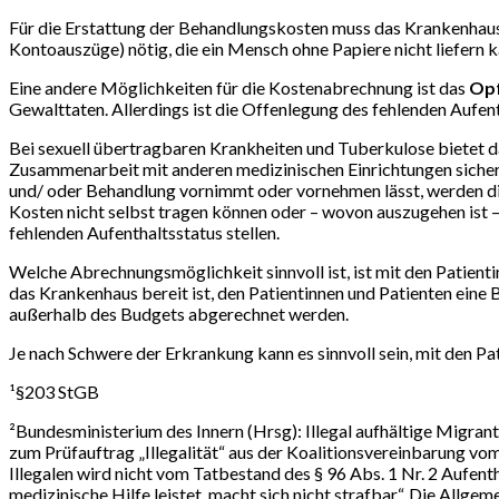
Für die Erstattung der Behandlungskosten muss das Krankenhaus o
Kontoauszüge) nötig, die ein Mensch ohne Papiere nicht liefern 
Eine andere Möglichkeiten für die Kostenabrechnung ist das
Opf
Gewalttaten. Allerdings ist die Offenlegung des fehlenden Aufen
Bei sexuell übertragbaren Krankheiten und Tuberkulose bietet
Zusammenarbeit mit anderen medizinischen Einrichtungen sicher
und/ oder Behandlung vornimmt oder vornehmen lässt, werden die
Kosten nicht selbst tragen können oder – wovon auszugehen ist – 
fehlenden Aufenthaltsstatus stellen.
Welche Abrechnungsmöglichkeit sinnvoll ist, ist mit den Patien
das Krankenhaus bereit ist, den Patientinnen und Patienten eine
außerhalb des Budgets abgerechnet werden.
Je nach Schwere der Erkrankung kann es sinnvoll sein, mit den Pat
¹§203 StGB
²Bundesministerium des Innern (Hrsg): Illegal aufhältige Migra
zum Prüfauftrag „Illegalität“ aus der Koalitionsvereinbarung vom
Illegalen wird nicht vom Tatbestand des § 96 Abs. 1 Nr. 2 Aufent
medizinische Hilfe leistet, macht sich nicht strafbar“. Die Al