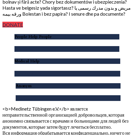
bolnav și fără acte? Chory bez dokumentów i ubezpieczenia?
Hasta ve belgesiz yada sigortasız? مريض و بدون مدرك رسمى يا
ورقه بيمه Bolestan i bez papira? I senure dhe pa documente?
DONATE
People Help People
About us
Medical Help
Info für Ärzte
Anonym
Contact
<b>Medinetz Tübingen e.V.</b> является
неправительственной организацией добровольцев, которая
анонимно связывается с врачами и больницами для людей без
документов, которые затем будут лечиться бесплатно.
Вся информация обрабатывается конфиденциально, ничего не