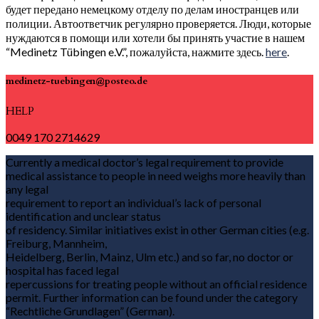
будет передано немецкому отделу по делам иностранцев или
полиции. Автоответчик регулярно проверяется. Люди, которые
нуждаются в помощи или хотели бы принять участие в нашем
“Medinetz Tübingen e.V.”, пожалуйста, нажмите здесь.
here
.
medinetz-tuebingen@posteo.de
HELP
0049 170 2714629
Currently a medical doctor’s legal requirement to provide
medical assistance to people in need weighs more heavily than
any legal
requirement to report an individual’s lack of personal
identification and unclear status
of residency. Similar initiatives exist in other German cities (e.g.
Freiburg, Mannheim,
Heidelberg, Berlin, Mainz, Ulm etc.) and so far, no doctor or
hospital has faced legal
repercussions for treating people without an official residence
permit. Further information can be found under the category
“Rechtliche Grundlagen” (German).