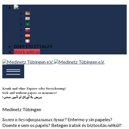
Deutsch
English
العربية
Русский
Español
Français
0049 170 2714629
Work with us
Krank und ohne Papiere oder Versicherung?
Sick and without papers or insurance?
?مريض بلا أوراق او تأمين صحي
Medinetz Tübingen
Болен и без официальных бумаг? Enfermo y sin papeles?
Doente e sem os papéis? Betegen iratok és biztosítás nélkül?