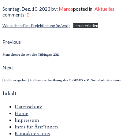
Sonntag, Dez. 10, 2023
by:
Marco
posted in:
Aktuelles
comments:
0
Wir suchen: Eine Projektleitung (m/w/d)
Herunterladen
Beitragsnavigation
Previous
Previous
post:
Menschenrechtswoche Tübingen 2021
Next
Next
post:
[Stelle vergeben] Stellenausschreibung des BaWABS e.V.: Sozialarbeiter:innen
Inhalt
Datenschutz
Home
Impressum
Infos für Ärzt*innen
Kontaktiere uns