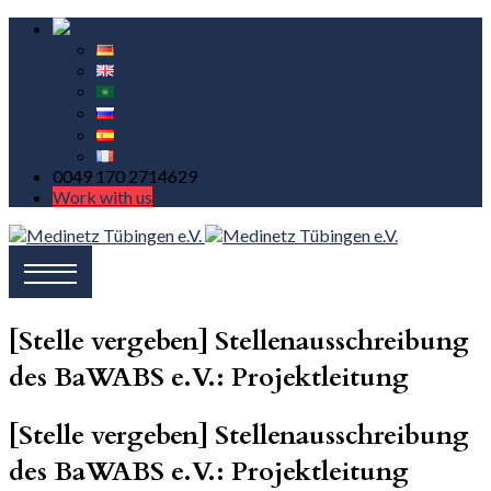
Deutsch
English
العربية
Русский
Español
Français
0049 170 2714629
Work with us
[Stelle vergeben] Stellenausschreibung
des BaWABS e.V.: Projektleitung
[Stelle vergeben] Stellenausschreibung
des BaWABS e.V.: Projektleitung